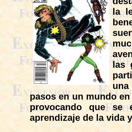
dest
la l
ben
sue
much
aven
las
part
una 
pasos en un mundo en e
provocando que se e
aprendizaje de la vida y