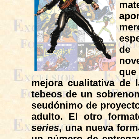
mate
apo
mer
espe
d
nov
que
mejora cualitativa de 
tebeos de un sobrenom
seudónimo de proyecto
adulto. El otro format
series
, una nueva form
un número de entregas