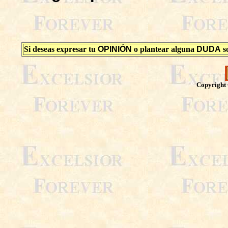
Si deseas expresar tu
OPINIÓN
o plantear alguna
DUDA
so
Copyright 