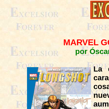
MARVEL G
por Ósca
La 
car
cos
nue
aum